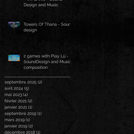
Design and Music
Towers Of Thana - Sound
design
2 games with Play Lü -
SoundDesign and Music
composition
septembre 2025
(2)
2 posts
avril 2024
(5)
5 posts
mai 2023
(4)
4 posts
février 2021
(2)
2 posts
janvier 2021
(1)
1 post
septembre 2019
(1)
1 post
mars 2019
(1)
1 post
janvier 2019
(2)
2 posts
décembre 2018
(1)
1 post