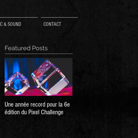
C & SOUND
CONTACT
Featured Posts
Une année record pour la 6e
Hellpoint - A Dark Sci Fi RPG
édition du Pixel Challenge
Now live on Kickstarter