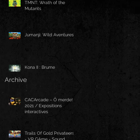
TMNT: Wrath of the
Mutants
Jumanji: Wild Aventures
Kona II : Brume
Archive
CACArcade – Ô merde!
2021 / Expositions
interactives
Trails Of Gold Privateers
- VR GAme - Sound