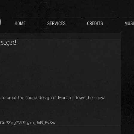
HOME
SERVICES
CREDITS
MUSI
ign!!
 to creat the sound design of Monster Town their new 
UCuPZp3PVfSt9xo_JxB_FvSw